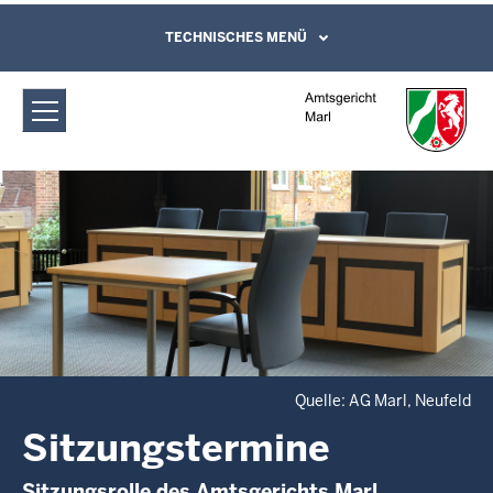
Direkt zum Inhalt
Amtsgericht Marl: Sitzungstermine
TECHNISCHES MENÜ
Leichte Sprache, Gebärdensprachenvideo
und Kontaktformular
Quelle: AG Marl, Neufeld
Sitzungstermine
Sitzungsrolle des Amtsgerichts Marl