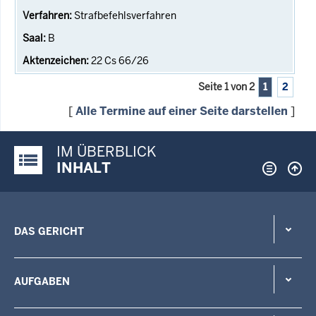
Strafbefehlsverfahren
B
22 Cs 66/26
Seite 1 von 2
1
2
[
Alle Termine auf einer Seite darstellen
]
IM ÜBERBLICK
Justiz-Portal im Überblick:
INHALT
DAS GERICHT
AUFGABEN