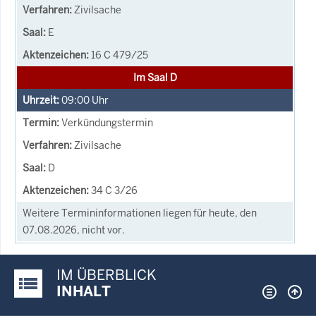
Zivilsache
E
16 C 479/25
Im Saal D
09:00
Uhr
Verkündungstermin
Zivilsache
D
34 C 3/26
Weitere Termininformationen liegen für heute, den
07.08.2026, nicht vor.
IM ÜBERBLICK
Justiz-Portal im Überblick:
INHALT