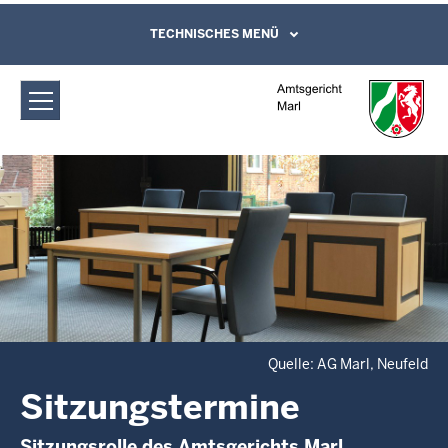
Direkt zum Inhalt
Amtsgericht Marl: Sitzungstermine
TECHNISCHES MENÜ
Leichte Sprache, Gebärdensprachenvideo
und Kontaktformular
Quelle: AG Marl, Neufeld
Sitzungstermine
Sitzungsrolle des Amtsgerichts Marl