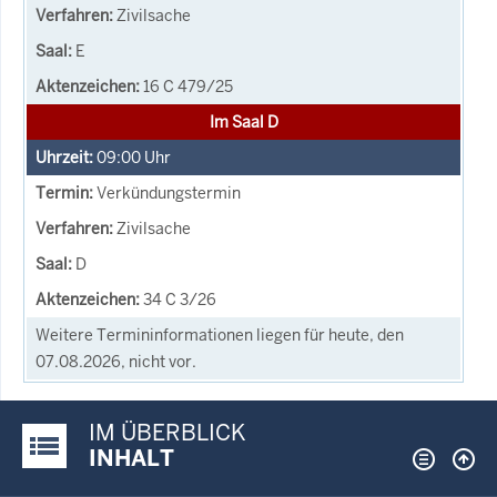
Zivilsache
E
16 C 479/25
Im Saal D
09:00
Uhr
Verkündungstermin
Zivilsache
D
34 C 3/26
Weitere Termininformationen liegen für heute, den
07.08.2026, nicht vor.
IM ÜBERBLICK
Justiz-Portal im Überblick:
INHALT