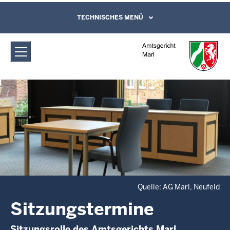
Direkt zum Inhalt
Amtsgericht Marl: Sitzungstermine
TECHNISCHES MENÜ
Leichte Sprache, Gebärdensprachenvideo
und Kontaktformular
Quelle: AG Marl, Neufeld
Sitzungstermine
Sitzungsrolle des Amtsgerichts Marl