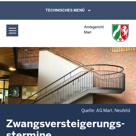
Direkt zum Inhalt
Amtsgericht Marl:
TECHNISCHES MENÜ
Leichte Sprache, Gebärdensprachenvideo
und Kontaktformular
Zwangsversteigerungs­stermine
Quelle: AG Marl, Neufeld
Zwangsversteigerungs­
stermine